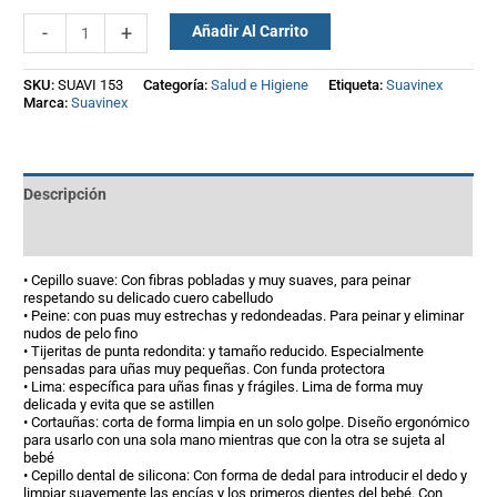
-
+
Añadir Al Carrito
SKU:
SUAVI 153
Categoría:
Salud e Higiene
Etiqueta:
Suavinex
Marca:
Suavinex
Descripción
Información adicional
• Cepillo suave: Con fibras pobladas y muy suaves, para peinar
respetando su delicado cuero cabelludo
• Peine: con puas muy estrechas y redondeadas. Para peinar y eliminar
nudos de pelo fino
• Tijeritas de punta redondita: y tamaño reducido. Especialmente
pensadas para uñas muy pequeñas. Con funda protectora
• Lima: específica para uñas finas y frágiles. Lima de forma muy
delicada y evita que se astillen
• Cortauñas: corta de forma limpia en un solo golpe. Diseño ergonómico
para usarlo con una sola mano mientras que con la otra se sujeta al
bebé
• Cepillo dental de silicona: Con forma de dedal para introducir el dedo y
limpiar suavemente las encías y los primeros dientes del bebé. Con