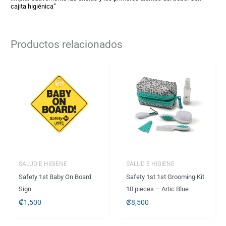
cajita higiénica”
Productos relacionados
SALUD E HIGIENE
SALUD E HIGIENE
Safety 1st Baby On Board
Safety 1st 1st Grooming Kit
Sign
10 pieces – Artic Blue
₡
1,500
₡
8,500