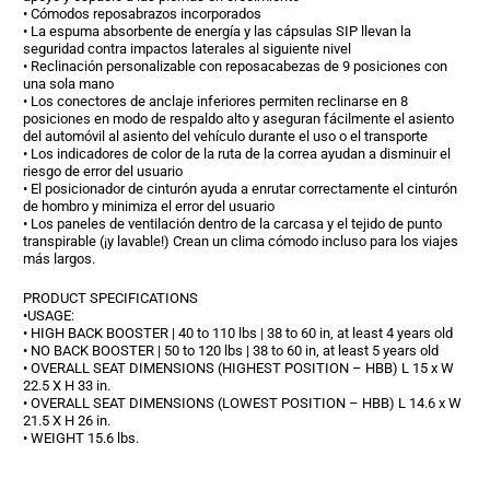
• Cómodos reposabrazos incorporados
• La espuma absorbente de energía y las cápsulas SIP llevan la
seguridad contra impactos laterales al siguiente nivel
• Reclinación personalizable con reposacabezas de 9 posiciones con
una sola mano
• Los conectores de anclaje inferiores permiten reclinarse en 8
posiciones en modo de respaldo alto y aseguran fácilmente el asiento
del automóvil al asiento del vehículo durante el uso o el transporte
• Los indicadores de color de la ruta de la correa ayudan a disminuir el
riesgo de error del usuario
• El posicionador de cinturón ayuda a enrutar correctamente el cinturón
de hombro y minimiza el error del usuario
• Los paneles de ventilación dentro de la carcasa y el tejido de punto
transpirable (¡y lavable!) Crean un clima cómodo incluso para los viajes
más largos.
PRODUCT SPECIFICATIONS
•USAGE:
• HIGH BACK BOOSTER | 40 to 110 lbs | 38 to 60 in, at least 4 years old
• NO BACK BOOSTER | 50 to 120 lbs | 38 to 60 in, at least 5 years old
• OVERALL SEAT DIMENSIONS (HIGHEST POSITION – HBB) L 15 x W
22.5 X H 33 in.
• OVERALL SEAT DIMENSIONS (LOWEST POSITION – HBB) L 14.6 x W
21.5 X H 26 in.
• WEIGHT 15.6 lbs.