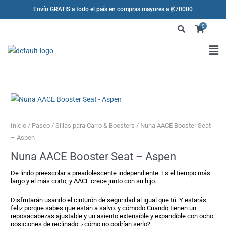
Omitir
Envío GRATIS a todo el país en compras mayores a ₡70000
e
0
ir
al
F
contenido
M
Inicio
/
Paseo
/
Sillas para Carro & Boosters
/ Nuna AACE Booster Seat
– Aspen
Nuna AACE Booster Seat – Aspen
De lindo preescolar a preadolescente independiente. Es el tiempo más
largo y el más corto, y AACE crece junto con su hijo.
Disfrutarán usando el cinturón de seguridad al igual que tú. Y estarás
feliz porque sabes que están a salvo. y cómodo Cuando tienen un
reposacabezas ajustable y un asiento extensible y expandible con ocho
posiciones de reclinado, ¿cómo no podrían serlo?