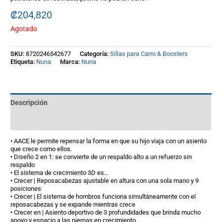
₡
204,820
Agotado
SKU:
8720246542677
Categoría:
Sillas para Carro & Boosters
Etiqueta:
Nuna
Marca:
Nuna
Descripción
Información adicional
• AACE le permite repensar la forma en que su hijo viaja con un asiento
que crece como ellos.
• Diseño 2 en 1: se convierte de un respaldo alto a un refuerzo sin
respaldo
• El sistema de crecimiento 3D es…
• Crecer | Reposacabezas ajustable en altura con una sola mano y 9
posiciones
• Crecer | El sistema de hombros funciona simultáneamente con el
reposacabezas y se expande mientras crece
• Crecer en | Asiento deportivo de 3 profundidades que brinda mucho
apoyo y espacio a las piernas en crecimiento