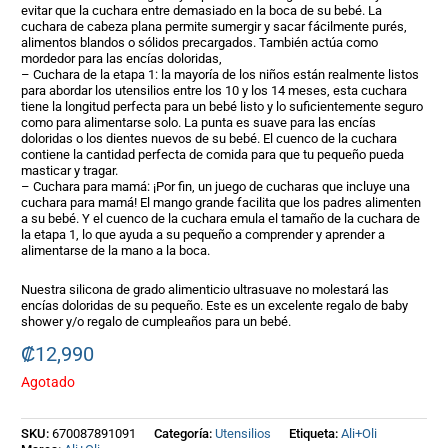
evitar que la cuchara entre demasiado en la boca de su bebé. La
cuchara de cabeza plana permite sumergir y sacar fácilmente purés,
alimentos blandos o sólidos precargados. También actúa como
mordedor para las encías doloridas,
– Cuchara de la etapa 1: la mayoría de los niños están realmente listos
para abordar los utensilios entre los 10 y los 14 meses, esta cuchara
tiene la longitud perfecta para un bebé listo y lo suficientemente seguro
como para alimentarse solo. La punta es suave para las encías
doloridas o los dientes nuevos de su bebé. El cuenco de la cuchara
contiene la cantidad perfecta de comida para que tu pequeño pueda
masticar y tragar.
– Cuchara para mamá: ¡Por fin, un juego de cucharas que incluye una
cuchara para mamá! El mango grande facilita que los padres alimenten
a su bebé. Y el cuenco de la cuchara emula el tamaño de la cuchara de
la etapa 1, lo que ayuda a su pequeño a comprender y aprender a
alimentarse de la mano a la boca.
Nuestra silicona de grado alimenticio ultrasuave no molestará las
encías doloridas de su pequeño. Este es un excelente regalo de baby
shower y/o regalo de cumpleaños para un bebé.
₡
12,990
Agotado
SKU:
670087891091
Categoría:
Utensilios
Etiqueta:
Ali+Oli