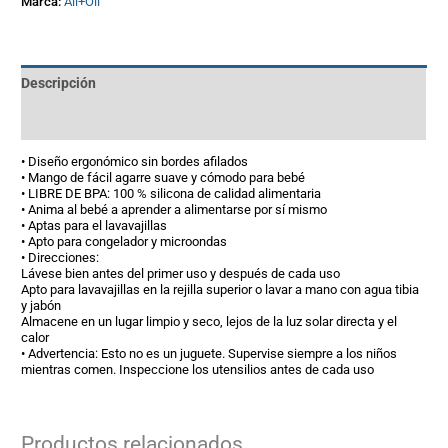
Marca:
Ali+Oli
Descripción
Información adicional
• Diseño ergonómico sin bordes afilados
• Mango de fácil agarre suave y cómodo para bebé
• LIBRE DE BPA: 100 % silicona de calidad alimentaria
• Anima al bebé a aprender a alimentarse por sí mismo
• Aptas para el lavavajillas
• Apto para congelador y microondas
• Direcciones:
Lávese bien antes del primer uso y después de cada uso
Apto para lavavajillas en la rejilla superior o lavar a mano con agua tibia
y jabón
Almacene en un lugar limpio y seco, lejos de la luz solar directa y el
calor
• Advertencia: Esto no es un juguete. Supervise siempre a los niños
mientras comen. Inspeccione los utensilios antes de cada uso
Productos relacionados