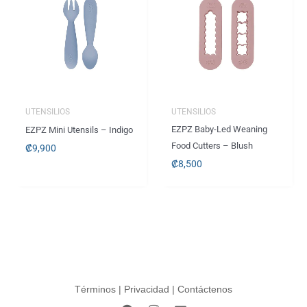
UTENSILIOS
UTENSILIOS
EZPZ Baby-Led Weaning
EZPZ Mini Utensils – Indigo
Food Cutters – Blush
₡
9,900
₡
8,500
Términos
|
Privacidad
|
Contáctenos
F
I
E