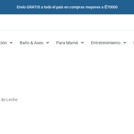
Envío GRATIS a todo el país en compras mayores a ₡70000
ción
Baño & Aseo
Para Mamá
Entretenimiento
 de Leche