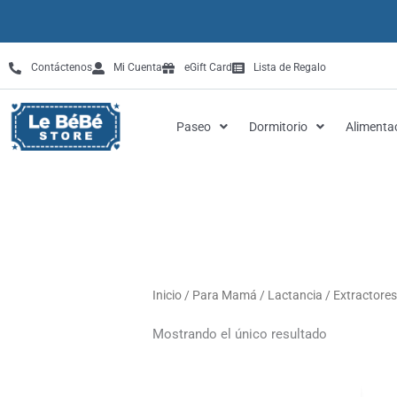
Omitir
e
ir
Contáctenos
Mi Cuenta
eGift Card
Lista de Regalo
al
contenido
Paseo
Dormitorio
Alimenta
Inicio
/
Para Mamá
/
Lactancia
/ Extractores
Mostrando el único resultado