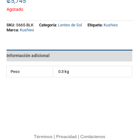
₡
5,745
Agotado
SKU:
S665-BLK
Categoría:
Lentes de Sol
Etiqueta:
Kushies
Marca:
Kushies
Información adicional
Peso
0.3 kg
Términos
|
Privacidad
|
Contáctenos