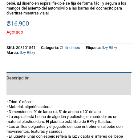
bebé. ¡El diseño en espiral flexible se fija de forma fácil y segura a los
mangos del asiento del automóvil o a las barras del cochecito para
divertirse mientras viaja!
₡
16,900
Agotado
SKU:
303101541
Categoría:
Chilindrines
Etiqueta:
Itzy Ritzy
Marca:
Itzy Ritzy
Descripción
Información adicional
• Edad: 0 años+
• Material: algodón natural
• Dimensiones: 9″ de largo x 4,5″ de ancho x 10″ de alto
• La espiral está hecha de algodón y poliéster, el mordedor es un
material plástico duro. El plástico está libre de BPA y ftalatos.
• Los anillos colgantes y el juguete de nube entretienen al bebé con
movimientos, texturas y sonidos.
• El juguete lunar con espejo refleja la luz y capta el interés del bebé