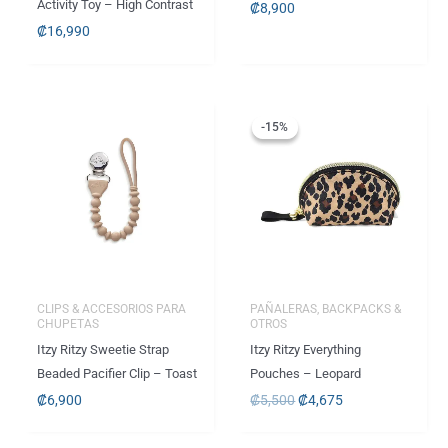
Activity Toy – High Contrast
₡
8,900
₡
16,990
El
El
precio
precio
-15%
-15%
original
actual
era:
es:
.
.
₡5,500
₡4,675
CLIPS & ACCESORIOS PARA
PAÑALERAS, BACKPACKS &
CHUPETAS
OTROS
Itzy Ritzy Sweetie Strap
Itzy Ritzy Everything
Beaded Pacifier Clip – Toast
Pouches – Leopard
₡
6,900
₡
5,500
₡
4,675