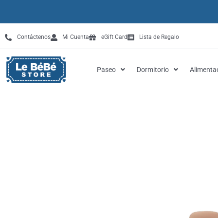
Omitir
e
ir
Contáctenos
Mi Cuenta
eGift Card
Lista de Regalo
al
contenido
Paseo
Dormitorio
Alimenta