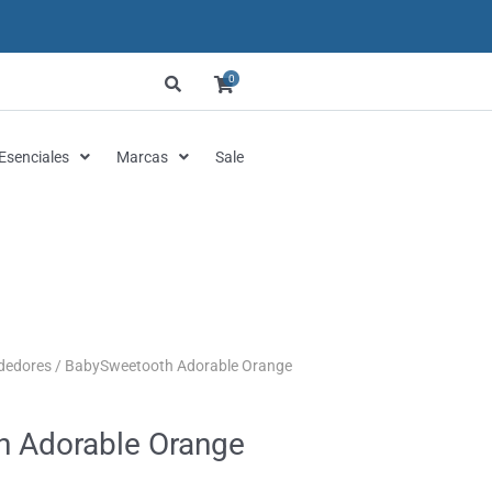
0
Esenciales
Marcas
Sale
dedores
/ BabySweetooth Adorable Orange
 Adorable Orange