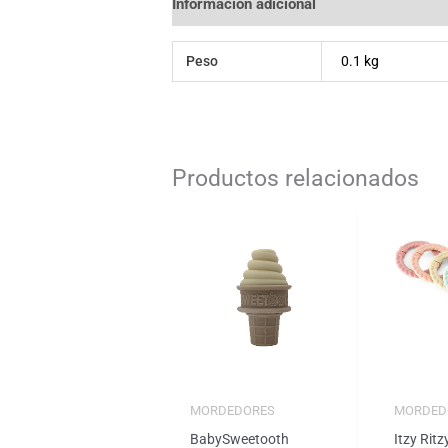
Información adicional
Peso
0.1 kg
Productos relacionados
MORDEDORES
MORDED
BabySweetooth
Itzy Rit