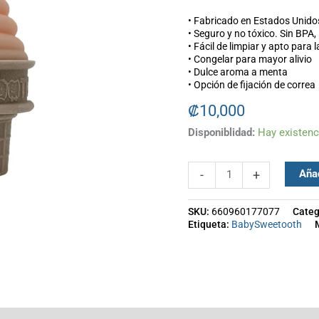
• Fabricado en Estados Unido
• Seguro y no tóxico. Sin BPA,
• Fácil de limpiar y apto para l
• Congelar para mayor alivio
• Dulce aroma a menta
• Opción de fijación de correa
₡
10,000
Disponiblidad:
Hay existenc
Añad
-
+
SKU:
660960177077
Categ
Etiqueta:
BabySweetooth