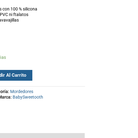
s con 100 % silicona
 PVC ni ftalatos
avavajillas
ias
ir Al Carrito
oría:
Mordedores
Marca:
BabySweetooth