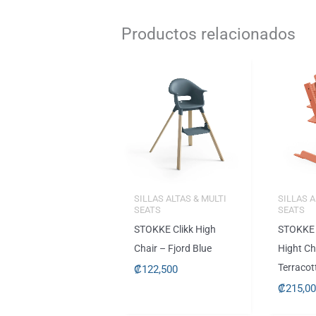
Productos relacionados
SILLAS ALTAS & MULTI
SILLAS A
SEATS
SEATS
STOKKE Clikk High
STOKKE 
Chair – Fjord Blue
Hight Ch
Terracot
₡
122,500
₡
215,0