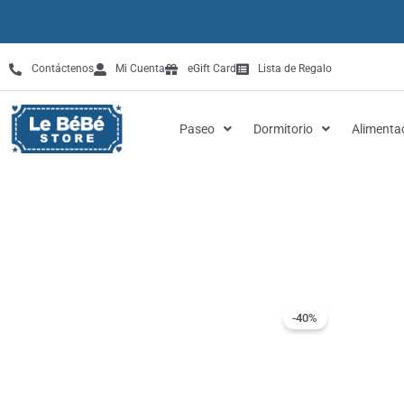
Omitir
e
ir
Contáctenos
Mi Cuenta
eGift Card
Lista de Regalo
al
contenido
Paseo
Dormitorio
Alimenta
-40%