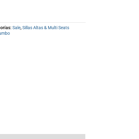
27,600
orías:
Sale
,
Sillas Altas & Multi Seats
umbo