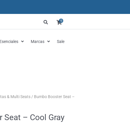
0
Esenciales
Marcas
Sale
Altas & Multi Seats
/ Bumbo Booster Seat –
recio
tual
 Seat – Cool Gray
: