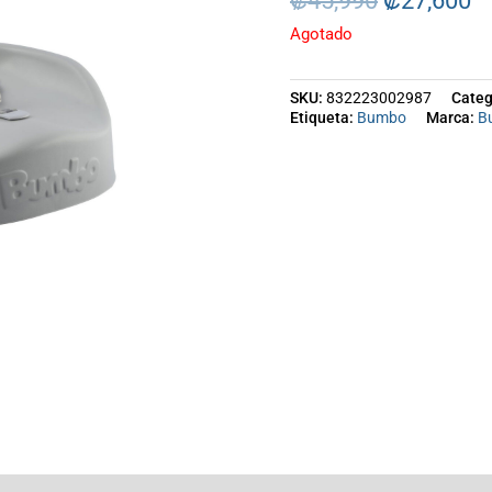
₡
45,990
₡
27,600
₡45,990
₡
Agotado
SKU:
832223002987
Categ
Etiqueta:
Bumbo
Marca:
B