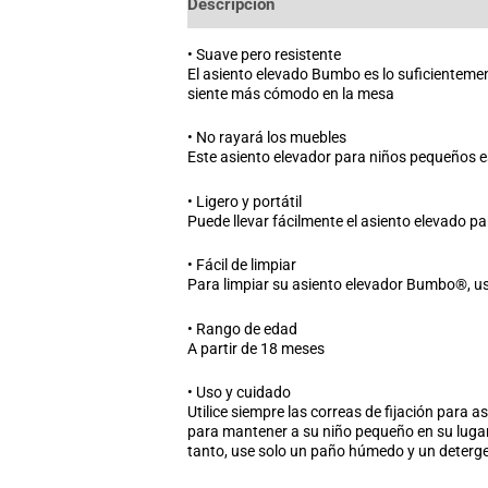
Descripción
Información adicional
• Suave pero resistente
El asiento elevado Bumbo es lo suficienteme
siente más cómodo en la mesa
• No rayará los muebles
Este asiento elevador para niños pequeños e
• Ligero y portátil
Puede llevar fácilmente el asiento elevado pa
• Fácil de limpiar
Para limpiar su asiento elevador Bumbo®, u
• Rango de edad
A partir de 18 meses
• Uso y cuidado
Utilice siempre las correas de fijación para
para mantener a su niño pequeño en su lugar.
tanto, use solo un paño húmedo y un deterg