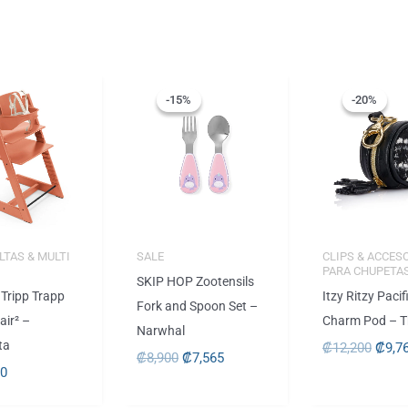
El
El
El
precio
precio
preci
-15%
-15%
-20%
-20%
original
actual
origi
era:
es:
era:
.
.
.
₡8,900
₡7,565
₡12,
LTAS & MULTI
SALE
CLIPS & ACCES
PARA CHUPETA
SKIP HOP Zootensils
Tripp Trapp
Itzy Ritzy Pacif
Fork and Spoon Set –
air² –
Charm Pod – Th
Narwhal
ta
₡
12,200
₡
9,7
₡
8,900
₡
7,565
00