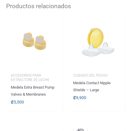
Productos relacionados
ACCESORIOS PARA
CUIDADO DEL PECHO
EXTRACTORE DE LECHE
Medela Contact Nipple
Medela Extra Breast Pump
Shields – Large
Valves & Membranes
₡
9,900
₡
5,500
El
El
precio
precio
-40%
-40%