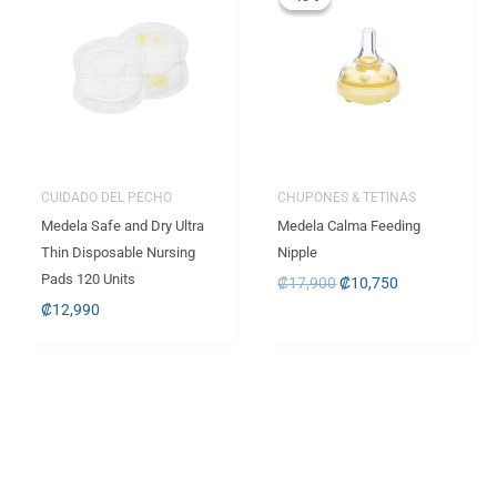
original
actual
era:
es:
.
.
₡17,900
₡10,750
CUIDADO DEL PECHO
CHUPONES & TETINAS
Medela Safe and Dry Ultra
Medela Calma Feeding
Thin Disposable Nursing
Nipple
Pads 120 Units
₡
17,900
₡
10,750
₡
12,990