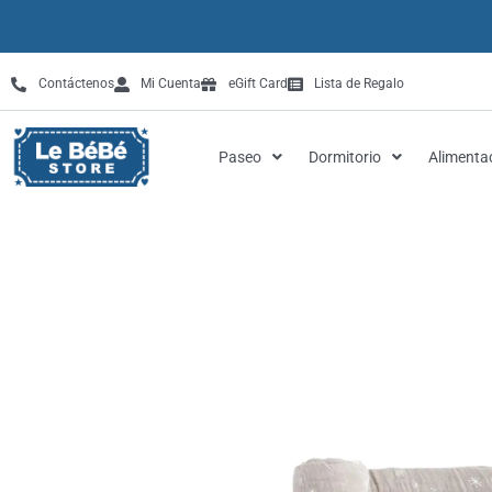
Omitir
e
ir
Contáctenos
Mi Cuenta
eGift Card
Lista de Regalo
al
contenido
Paseo
Dormitorio
Alimenta