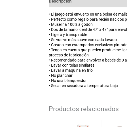
Descripción
Información adicional
• El juego está envuelto en una bolsa de mal
• Perfecto como regalo para recién nacidos 
• Muselina 100% algodón
• Dos de tamaño ideal de 47″ x 47″ para envol
• Ligero y transpirable
• Se vuelve más suave con cada lavado
• Creado con estampados exclusivos pintado
• Tenga en cuenta que pueden producirse lige
proceso de fabricación
• Recomendado para envolver a bebés de 0 a
• Lavar con telas similares
• Lavar a máquina en frío
• No planchar
• No usa blanqueador
• Secar en secadora a temperatura baja
Productos relacionados