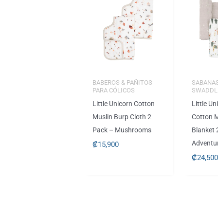
BABEROS & PAÑITOS
SABANAS
PARA CÓLICOS
SWADDL
Little Unicorn Cotton
Little U
Muslin Burp Cloth 2
Cotton 
Pack – Mushrooms
Blanket 
Adventu
₡
15,900
₡
24,50