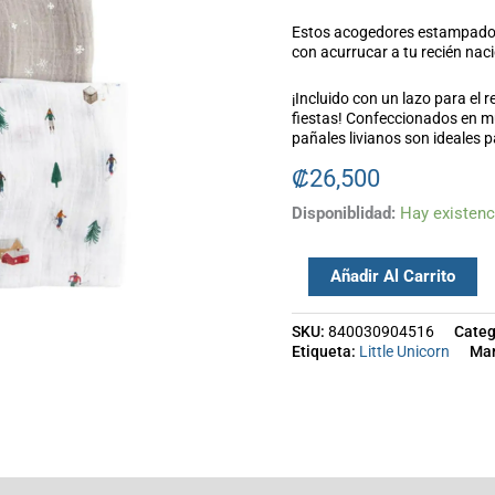
2
Estos acogedores estampados
Pack
con acurrucar a tu recién naci
-
¡Incluido con un lazo para el 
Powder
fiestas! Confeccionados en m
pañales livianos son ideales 
Party
cantidad
₡
26,500
Disponiblidad:
Hay existenc
Añadir Al Carrito
SKU:
840030904516
Categ
Etiqueta:
Little Unicorn
Ma