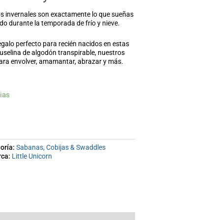
 invernales son exactamente lo que sueñas
do durante la temporada de frío y nieve.
regalo perfecto para recién nacidos en estas
uselina de algodón transpirable, nuestros
para envolver, amamantar, abrazar y más.
ias
oría:
Sabanas, Cobijas & Swaddles
rca:
Little Unicorn