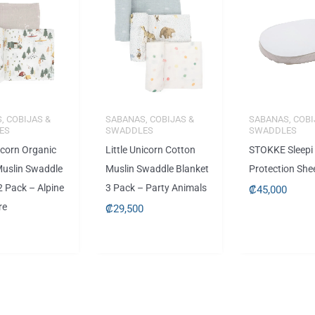
, COBIJAS &
SABANAS, COBIJAS &
SABANAS, COBI
ES
SWADDLES
SWADDLES
nicorn Organic
Little Unicorn Cotton
STOKKE Sleepi
Muslin Swaddle
Muslin Swaddle Blanket
Protection She
2 Pack – Alpine
3 Pack – Party Animals
₡
45,000
re
₡
29,500
0