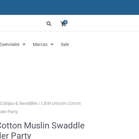
0
Esenciales
Marcas
Sale
Cobijas & Swaddles
/ Little Unicorn Cotton
der Party
 Cotton Muslin Swaddle
er Party